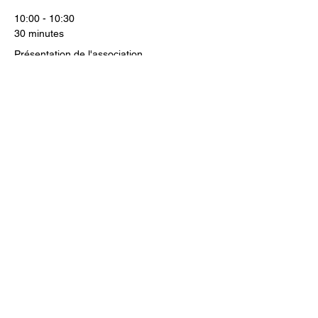
10:00 - 10:30
30 minutes
Présentation de l'association
10:30 - 11:00
30 minutes
Description des activités et des événements
en 2024
Tout voir
1 autre élément disponible
Mentions légales